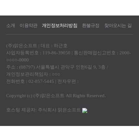
소개
이용약관
개인정보처리방침
환불규정
찾아오시는 길
(주)맑은소프트 | 대표 : 하근호
사업자등록번호 : 119-86-39050 | 통신판매업신고번호 : 2000-
○○○○-0000
주소 : (08797) 서울특별시 관악구 인헌6길 9, 3층 /
개인정보관리책임자 : ○○○
전화번호 : 02-857-5445 | 전자우편 :
Copyright (c) (주)맑은소프트 All Rights Reserved.
호스팅 제공자: 주식회사 맑은소프트