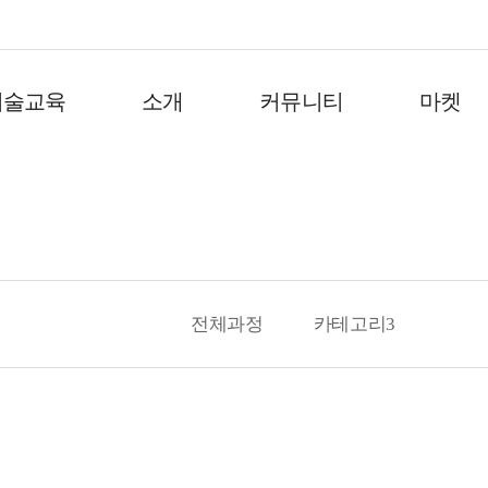
기술교육
소개
커뮤니티
마켓
전체과정
카테고리3